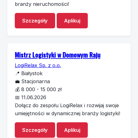
branży nieruchomości!
Szczegóły
Aplikuj
Mistrz Logistyki w Domowym Raju
LogiRelax Sp. z o.o.
📍
Białystok
💼
Stacjonarna
💰
8 000 - 15 000 zł
📅
11.06.2026
Dołącz do zespołu LogiRelax i rozwijaj swoje
umiejętności w dynamicznej branży logistyki!
Szczegóły
Aplikuj