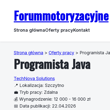
Forummotoryzacyjne
Strona główna
Oferty pracy
Kontakt
Strona główna
>
Oferty pracy
>
Programista J
Programista Java
TechNova Solutions
📍
Lokalizacja:
Szczytno
💼
Tryb pracy:
Zdalna
💰
Wynagrodzenie:
12 000 - 16 000 zł
📅
Data publikacji:
22.04.2026