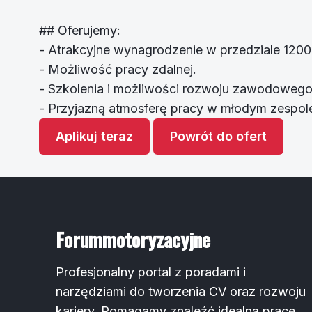
## Oferujemy:
- Atrakcyjne wynagrodzenie w przedziale 120
- Możliwość pracy zdalnej.
- Szkolenia i możliwości rozwoju zawodowego
- Przyjazną atmosferę pracy w młodym zespol
Aplikuj teraz
Powrót do ofert
Forummotoryzacyjne
Profesjonalny portal z poradami i
narzędziami do tworzenia CV oraz rozwoju
kariery. Pomagamy znaleźć idealną pracę.