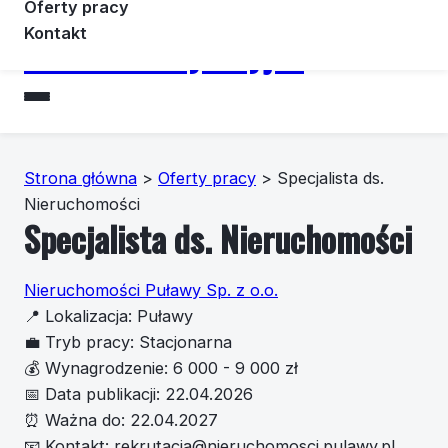
Oferty pracy
Kontakt
Forummotoryzacyjne
Strona główna
>
Oferty pracy
>
Specjalista ds.
Nieruchomości
Specjalista ds. Nieruchomości
Nieruchomości Puławy Sp. z o.o.
📍
Lokalizacja:
Puławy
💼
Tryb pracy:
Stacjonarna
💰
Wynagrodzenie:
6 000 - 9 000 zł
📅
Data publikacji:
22.04.2026
⏰
Ważna do:
22.04.2027
📧
Kontakt:
rekrutacja@nieruchomosci.pulawy.pl