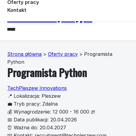
Oferty pracy
Kontakt
Forummotoryzacyjne
Strona główna
>
Oferty pracy
>
Programista
Python
Programista Python
TechPleszew Innovations
📍
Lokalizacja:
Pleszew
💼
Tryb pracy:
Zdalna
💰
Wynagrodzenie:
12 000 - 16 000 zł
📅
Data publikacji:
20.04.2026
⏰
Ważna do:
20.04.2027
📧
Kontakt:
recruitment@techpleszew.com