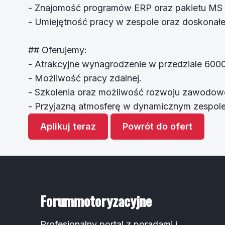
- Znajomość programów ERP oraz pakietu MS 
- Umiejętność pracy w zespole oraz doskonałe
## Oferujemy:
- Atrakcyjne wynagrodzenie w przedziale 600
- Możliwość pracy zdalnej.
- Szkolenia oraz możliwość rozwoju zawodow
- Przyjazną atmosferę w dynamicznym zespole
Aplikuj teraz
Powrót do ofert
Forummotoryzacyjne
Profesjonalny portal z poradami i