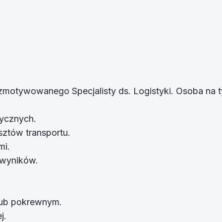
zmotywowanego Specjalisty ds. Logistyki. Osoba na 
tycznych.
sztów transportu.
mi.
 wyników.
 lub pokrewnym.
j.