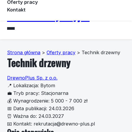
Oferty pracy
Kontakt
Forummotoryzacyjne
Strona główna
>
Oferty pracy
>
Technik drzewny
Technik drzewny
DrewnoPlus Sp. z o.o.
📍
Lokalizacja:
Bytom
💼
Tryb pracy:
Stacjonarna
💰
Wynagrodzenie:
5 000 - 7 000 zł
📅
Data publikacji:
24.03.2026
⏰
Ważna do:
24.03.2027
📧
Kontakt:
rekrutacja@drewno-plus.pl