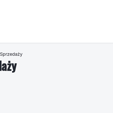
. Sprzedaży
daży