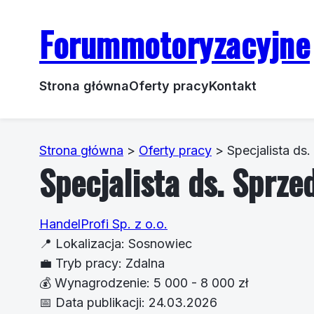
Forummotoryzacyjne
Strona główna
Oferty pracy
Kontakt
Strona główna
>
Oferty pracy
>
Specjalista ds
Specjalista ds. Sprze
HandelProfi Sp. z o.o.
📍
Lokalizacja:
Sosnowiec
💼
Tryb pracy:
Zdalna
💰
Wynagrodzenie:
5 000 - 8 000 zł
📅
Data publikacji:
24.03.2026