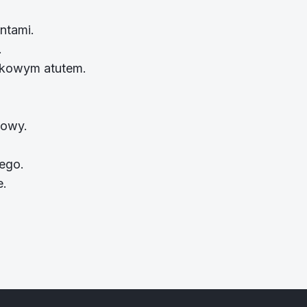
ntami.
.
tkowym atutem.
iowy.
ego.
e.