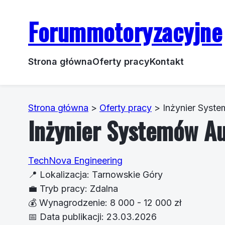
Forummotoryzacyjne
Strona główna
Oferty pracy
Kontakt
Strona główna
>
Oferty pracy
>
Inżynier Syst
Inżynier Systemów A
TechNova Engineering
📍
Lokalizacja:
Tarnowskie Góry
💼
Tryb pracy:
Zdalna
💰
Wynagrodzenie:
8 000 - 12 000 zł
📅
Data publikacji:
23.03.2026