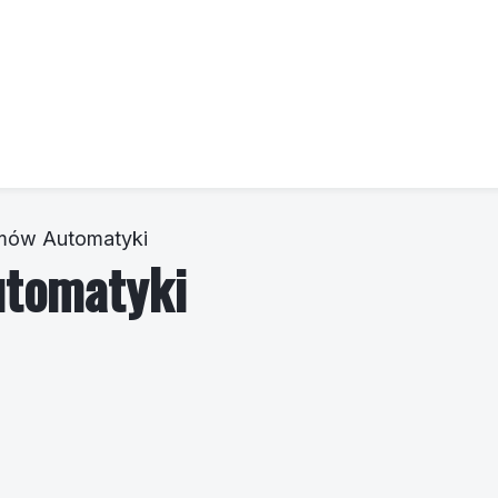
emów Automatyki
utomatyki