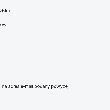
wisku
emów
 na adres e-mail podany powyżej.