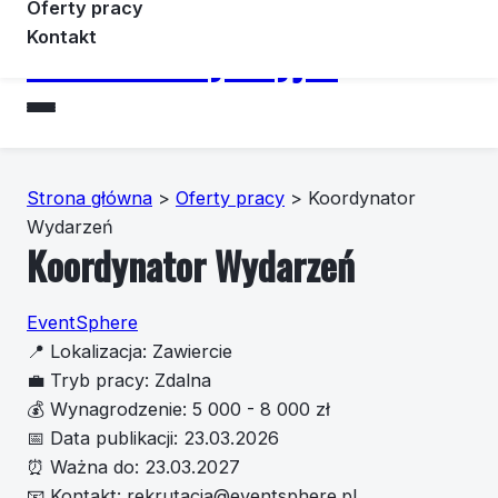
Oferty pracy
Kontakt
Forummotoryzacyjne
Strona główna
>
Oferty pracy
>
Koordynator
Wydarzeń
Koordynator Wydarzeń
EventSphere
📍
Lokalizacja:
Zawiercie
💼
Tryb pracy:
Zdalna
💰
Wynagrodzenie:
5 000 - 8 000 zł
📅
Data publikacji:
23.03.2026
⏰
Ważna do:
23.03.2027
📧
Kontakt:
rekrutacja@eventsphere.pl