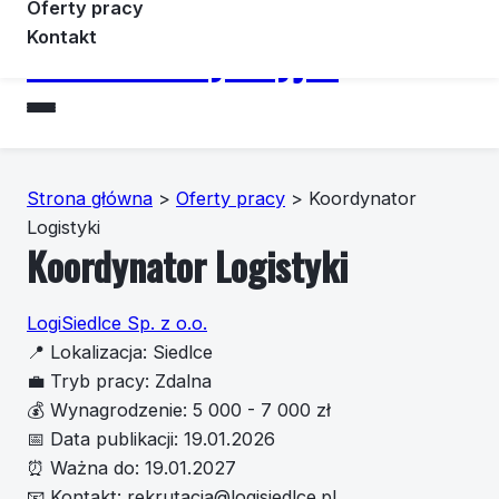
Oferty pracy
Kontakt
Forummotoryzacyjne
Strona główna
>
Oferty pracy
>
Koordynator
Logistyki
Koordynator Logistyki
LogiSiedlce Sp. z o.o.
📍
Lokalizacja:
Siedlce
💼
Tryb pracy:
Zdalna
💰
Wynagrodzenie:
5 000 - 7 000 zł
📅
Data publikacji:
19.01.2026
⏰
Ważna do:
19.01.2027
📧
Kontakt:
rekrutacja@logisiedlce.pl