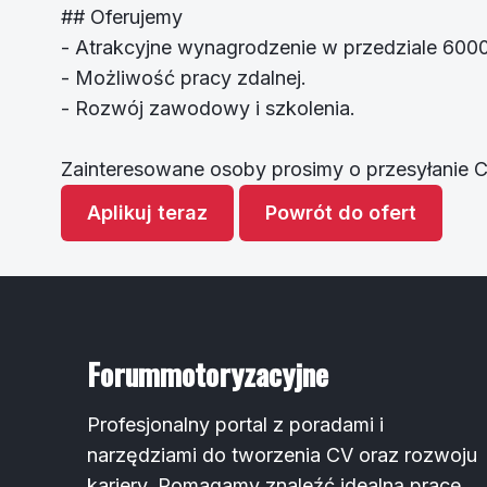
## Oferujemy
- Atrakcyjne wynagrodzenie w przedziale 60
- Możliwość pracy zdalnej.
- Rozwój zawodowy i szkolenia.
Zainteresowane osoby prosimy o przesyłanie 
Aplikuj teraz
Powrót do ofert
Forummotoryzacyjne
Profesjonalny portal z poradami i
narzędziami do tworzenia CV oraz rozwoju
kariery. Pomagamy znaleźć idealną pracę.